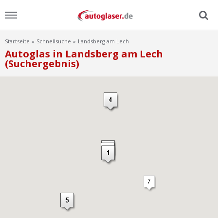
Startseite
Schnellsuche
Landsberg am Lech
Menu
Autoglas in Landsberg am Lech
(Suchergebnis)
Home
News
Ratgeber
Scheibensuche
FAQ
Lexikon