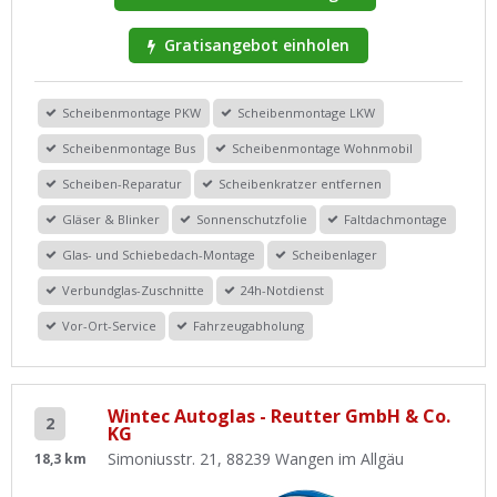
Gratisangebot einholen
Scheibenmontage PKW
Scheibenmontage LKW
Scheibenmontage Bus
Scheibenmontage Wohnmobil
Scheiben-Reparatur
Scheibenkratzer entfernen
Gläser & Blinker
Sonnenschutzfolie
Faltdachmontage
Glas- und Schiebedach-Montage
Scheibenlager
Verbundglas-Zuschnitte
24h-Notdienst
Vor-Ort-Service
Fahrzeugabholung
Wintec Autoglas - Reutter GmbH & Co.
2
KG
Simoniusstr. 21, 88239 Wangen im Allgäu
18,3 km