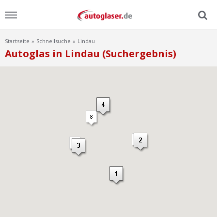
Startseite
Schnellsuche
Lindau
Menu
Autoglas in Lindau (Suchergebnis)
Home
News
Ratgeber
Scheibensuche
FAQ
Lexikon