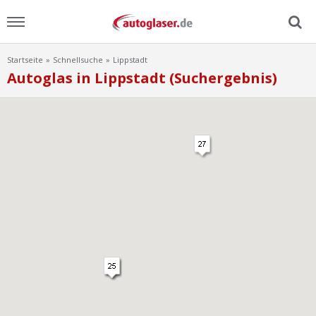
Startseite
Schnellsuche
Lippstadt
Menu
Autoglas in Lippstadt (Suchergebnis)
Home
News
Ratgeber
Scheibensuche
FAQ
Lexikon