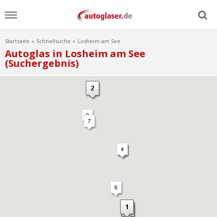
Startseite
Schnellsuche
Losheim am See
Menu
Autoglas in Losheim am See
(Suchergebnis)
Home
News
Ratgeber
Scheibensuche
FAQ
Lexikon