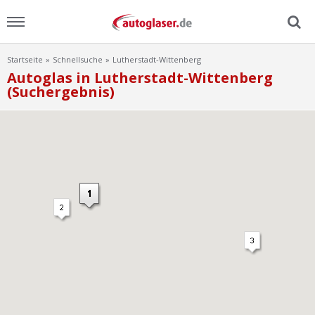
Startseite
Schnellsuche
Lutherstadt-Wittenberg
Menu
Autoglas in Lutherstadt-Wittenberg
(Suchergebnis)
Home
News
Ratgeber
Scheibensuche
FAQ
Lexikon