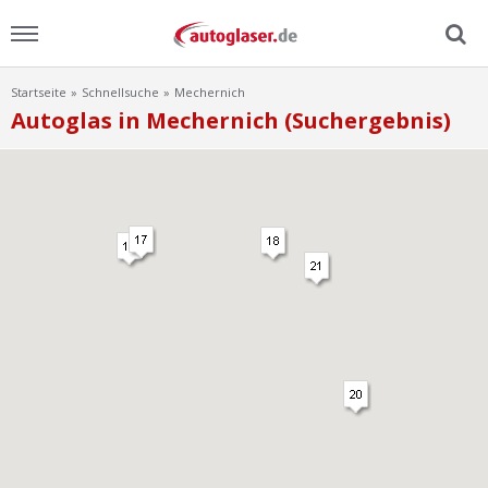
Startseite
Schnellsuche
Mechernich
Menu
Autoglas in Mechernich (Suchergebnis)
Home
News
Ratgeber
Scheibensuche
FAQ
Lexikon