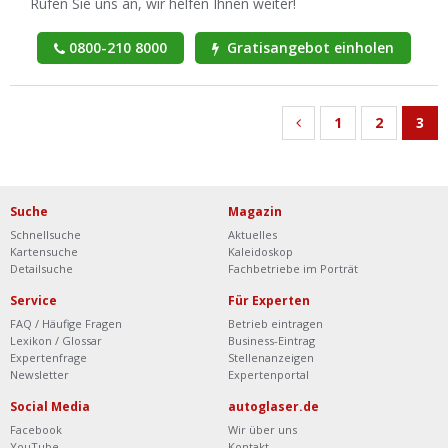
Rufen Sie uns an, wir helfen Ihnen weiter!
0800-210 8000
Gratisangebot einholen
1
2
3
Suche
Magazin
Schnellsuche
Aktuelles
Kartensuche
Kaleidoskop
Detailsuche
Fachbetriebe im Porträt
Service
Für Experten
FAQ / Häufige Fragen
Betrieb eintragen
Lexikon / Glossar
Business-Eintrag
Expertenfrage
Stellenanzeigen
Newsletter
Expertenportal
Social Media
autoglaser.de
Facebook
Wir über uns
YouTube
Kontakt