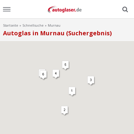
Startseite
Schnellsuche
Murnau
Menu
Autoglas in Murnau (Suchergebnis)
Home
News
Ratgeber
Scheibensuche
FAQ
Lexikon