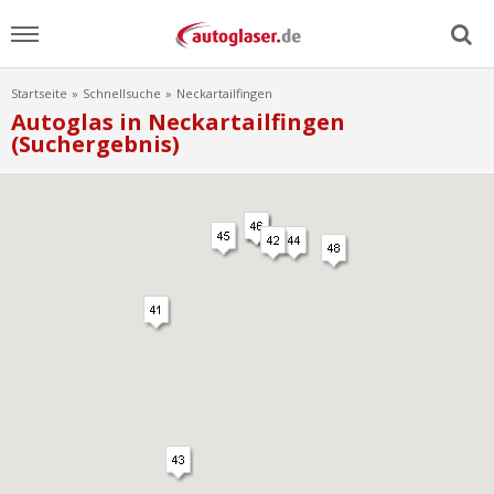
Startseite
Schnellsuche
Neckartailfingen
Menu
Autoglas in Neckartailfingen
(Suchergebnis)
Home
News
Ratgeber
Scheibensuche
FAQ
Lexikon