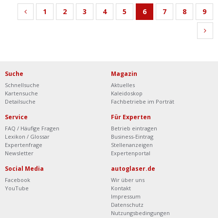
1
2
3
4
5
6
7
8
9
Suche
Magazin
Schnellsuche
Aktuelles
Kartensuche
Kaleidoskop
Detailsuche
Fachbetriebe im Porträt
Service
Für Experten
FAQ / Häufige Fragen
Betrieb eintragen
Lexikon / Glossar
Business-Eintrag
Expertenfrage
Stellenanzeigen
Newsletter
Expertenportal
Social Media
autoglaser.de
Facebook
Wir über uns
YouTube
Kontakt
Impressum
Datenschutz
Nutzungsbedingungen