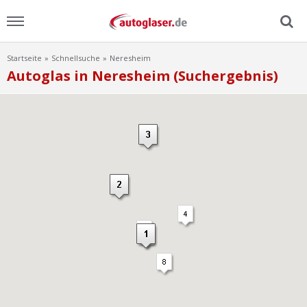
Startseite
Schnellsuche
Neresheim
Menu
Autoglas in Neresheim (Suchergebnis)
Home
News
Ratgeber
Scheibensuche
FAQ
Lexikon