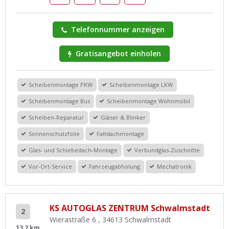
Telefonnummer anzeigen
Gratisangebot einholen
Scheibenmontage PKW
Scheibenmontage LKW
Scheibenmontage Bus
Scheibenmontage Wohnmobil
Scheiben-Reparatur
Gläser & Blinker
Sonnenschutzfolie
Faltdachmontage
Glas- und Schiebedach-Montage
Verbundglas-Zuschnitte
Vor-Ort-Service
Fahrzeugabholung
Mechatronik
KS AUTOGLAS ZENTRUM Schwalmstadt
2
Wierastraße 6 , 34613 Schwalmstadt
13,2 km