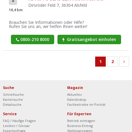
8
Dirsröder Feld 7, 36304 Alsfeld
16,4 km
Brauchen Sie Informationen oder Hilfe?
Rufen Sie uns an, wir helfen Ihnen weiter!
0800-210 8000
Gratisangebot einholen
1
2
Suche
Magazin
Schnellsuche
Aktuelles
Kartensuche
Kaleidoskop
Detailsuche
Fachbetriebe im Porträt
Service
Für Experten
FAQ / Häufige Fragen
Betrieb eintragen
Lexikon / Glossar
Business-Eintrag
Expertenfrage
Stellenanzeigen