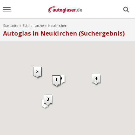
Startseite
Schnellsuche
Neukirchen
Menu
Autoglas in Neukirchen (Suchergebnis)
Home
News
Ratgeber
Scheibensuche
FAQ
Lexikon