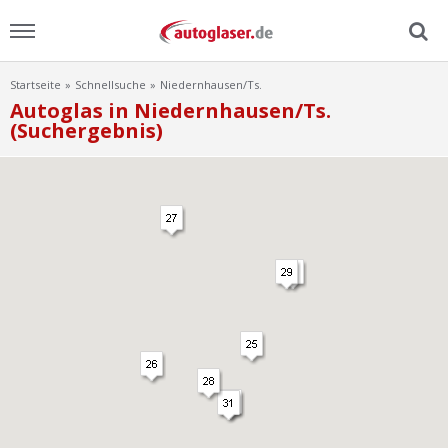
Startseite
Schnellsuche
Niedernhausen/Ts.
Menu
Autoglas in Niedernhausen/Ts.
(Suchergebnis)
Home
News
Ratgeber
Scheibensuche
FAQ
Lexikon