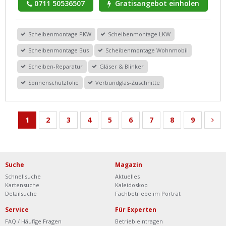
0711 50536507
Gratisangebot einholen
Scheibenmontage PKW
Scheibenmontage LKW
Scheibenmontage Bus
Scheibenmontage Wohnmobil
Scheiben-Reparatur
Gläser & Blinker
Sonnenschutzfolie
Verbundglas-Zuschnitte
1
2
3
4
5
6
7
8
9
Suche
Magazin
Schnellsuche
Aktuelles
Kartensuche
Kaleidoskop
Detailsuche
Fachbetriebe im Porträt
Service
Für Experten
FAQ / Häufige Fragen
Betrieb eintragen