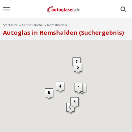
Startseite
Schnellsuche
Remshalden
Menu
Autoglas in Remshalden (Suchergebnis)
Home
News
Ratgeber
Scheibensuche
FAQ
Lexikon