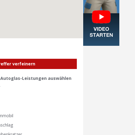
reffer verfeinern
e Autoglas-Leistungen auswählen
W
W
nmobil
nschlag
ibenkratzer