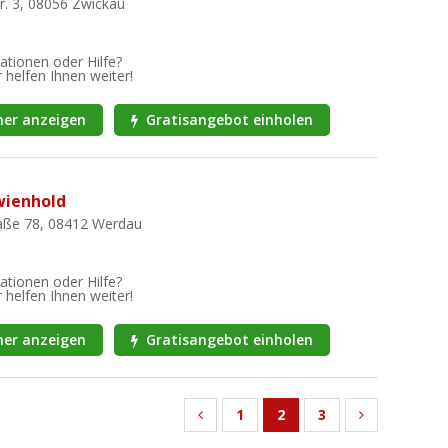
r. 3, 08056 Zwickau
ationen oder Hilfe?
 helfen Ihnen weiter!
er anzeigen
Gratisangebot einholen
 wienhold
raße 78, 08412 Werdau
ationen oder Hilfe?
 helfen Ihnen weiter!
er anzeigen
Gratisangebot einholen
1
2
3