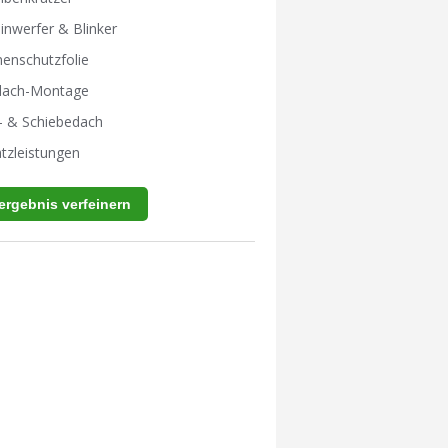
inwerfer & Blinker
enschutzfolie
tdach-Montage
- & Schiebedach
tzleistungen