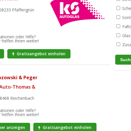
Sche
08233 Pfaffengrün
Sonn
Fal
Glas
ationen oder Hilfe?
 helfen Ihnen weiter!
Zusa
Gratisangebot einholen
ozowski & Peger
i Auto-Thomas &
 08468 Reichenbach
ationen oder Hilfe?
 helfen Ihnen weiter!
er anzeigen
Gratisangebot einholen