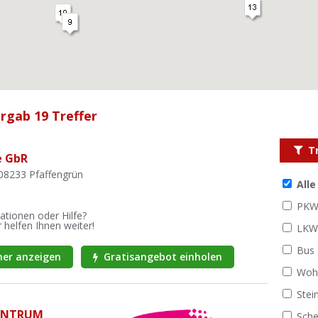
rgab 19 Treffer
T
e GbR
08233 Pfaffengrün
All
PK
ationen oder Hilfe?
 helfen Ihnen weiter!
LK
Bus
er anzeigen
Gratisangebot einholen
Woh
Stei
ENTRUM
Sche