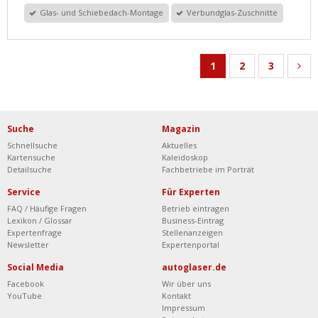
Glas- und Schiebedach-Montage
Verbundglas-Zuschnitte
1
2
3
Suche
Magazin
Schnellsuche
Aktuelles
Kartensuche
Kaleidoskop
Detailsuche
Fachbetriebe im Porträt
Service
Für Experten
FAQ / Häufige Fragen
Betrieb eintragen
Lexikon / Glossar
Business-Eintrag
Expertenfrage
Stellenanzeigen
Newsletter
Expertenportal
Social Media
autoglaser.de
Facebook
Wir über uns
YouTube
Kontakt
Impressum