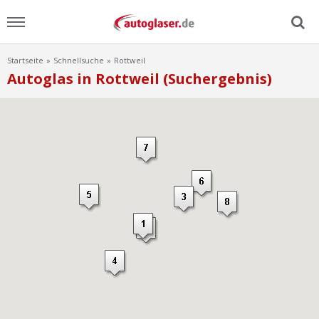
Startseite
Schnellsuche
Rottweil
Menu
Autoglas in Rottweil (Suchergebnis)
Home
News
Ratgeber
Scheibensuche
FAQ
Lexikon