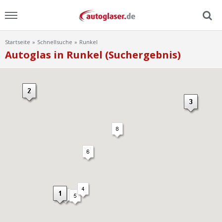
Startseite
Schnellsuche
Runkel
Menu
Autoglas in Runkel (Suchergebnis)
Home
News
Ratgeber
Scheibensuche
FAQ
Lexikon