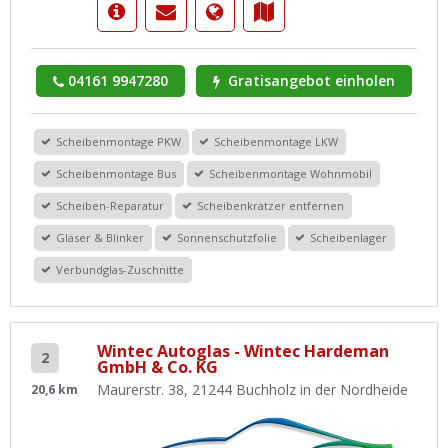
04161 9947280
Gratisangebot einholen
Scheibenmontage PKW
Scheibenmontage LKW
Scheibenmontage Bus
Scheibenmontage Wohnmobil
Scheiben-Reparatur
Scheibenkratzer entfernen
Gläser & Blinker
Sonnenschutzfolie
Scheibenlager
Verbundglas-Zuschnitte
Wintec Autoglas - Wintec Hardeman
2
GmbH & Co. KG
Maurerstr. 38, 21244 Buchholz in der Nordheide
20,6 km