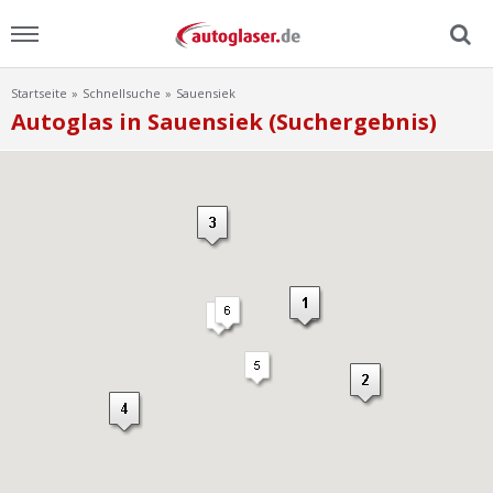
Startseite
Schnellsuche
Sauensiek
Menu
Autoglas in Sauensiek (Suchergebnis)
Home
News
Ratgeber
Scheibensuche
FAQ
Lexikon