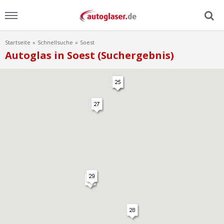
Startseite
Schnellsuche
Soest
Menu
Autoglas in Soest (Suchergebnis)
Home
News
Ratgeber
Scheibensuche
FAQ
Lexikon