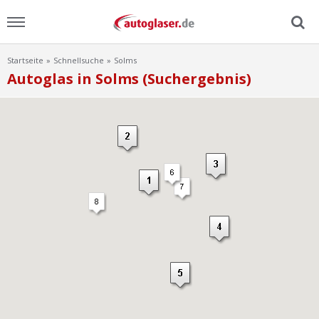
Startseite
Schnellsuche
Solms
Menu
Autoglas in Solms (Suchergebnis)
Home
News
Ratgeber
Scheibensuche
FAQ
Lexikon