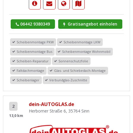
06442 9380349
Gratisangebot einholen
Scheibenmontage PKW
Scheibenmontage LKW
Scheibenmontage Bus
Scheibenmontage Wohnmobil
Scheiben-Reparatur
Sonnenschutzfolie
Faltdachmontage
Glas- und Schiebedach-Montage
Scheibenlager
Verbundglas-Zuschnitte
dein-AUTOGLAS.de
2
Herborner Straße 6, 35764 Sinn
13,0 km