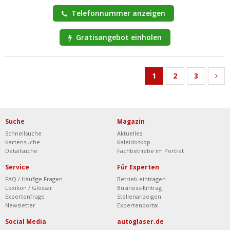
Telefonnummer anzeigen
Gratisangebot einholen
1
2
3
Suche
Magazin
Schnellsuche
Aktuelles
Kartensuche
Kaleidoskop
Detailsuche
Fachbetriebe im Porträt
Service
Für Experten
FAQ / Häufige Fragen
Betrieb eintragen
Lexikon / Glossar
Business-Eintrag
Expertenfrage
Stellenanzeigen
Newsletter
Expertenportal
Social Media
autoglaser.de