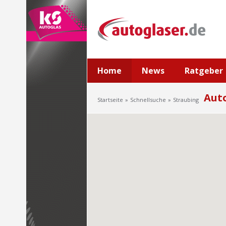
Home
News
Ratgeber
Auto
Startseite
Schnellsuche
Straubing