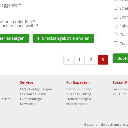
 Deggendorf
Sche
Sonn
ationen oder Hilfe?
 helfen Ihnen weiter!
Fal
Glas
er anzeigen
Gratisangebot einholen
Zusa
1
2
3
Service
Für Experten
Social M
FAQ / Häufige Fragen
Betrieb eintragen
Facebook
Lexikon / Glossar
Business-Eintrag
YouTube
Porträt
Expertenfrage
Stellenanzeigen
Newsletter
Expertenportal
Besuchen Sie auch unsere 