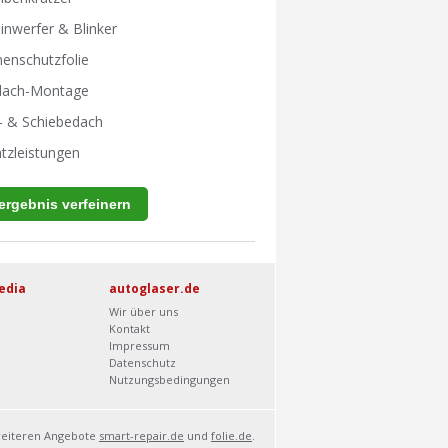
inwerfer & Blinker
enschutzfolie
tdach-Montage
- & Schiebedach
tzleistungen
edia
autoglaser.de
Wir über uns
Kontakt
Impressum
Datenschutz
Nutzungsbedingungen
weiteren Angebote
smart-repair.de
und
folie.de
.