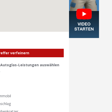
reffer verfeinern
e Autoglas-Leistungen auswählen
W
W
nmobil
nschlag
ibenkratzer