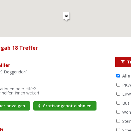
rgab 18 Treffer
T
iller
69 Deggendorf
All
PK
ationen oder Hilfe?
 helfen Ihnen weiter!
LK
Bus
er anzeigen
Gratisangebot einholen
Woh
Stei
HG
Sche