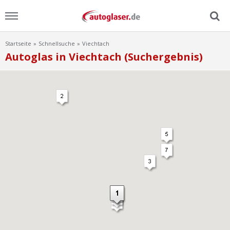
Startseite
Schnellsuche
Viechtach
Menu
Autoglas in Viechtach (Suchergebnis)
Home
News
Ratgeber
Scheibensuche
FAQ
Lexikon