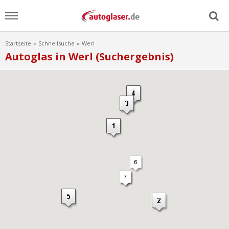
Startseite
Schnellsuche
Werl
Menu
Autoglas in Werl (Suchergebnis)
Home
News
Ratgeber
Scheibensuche
FAQ
Lexikon