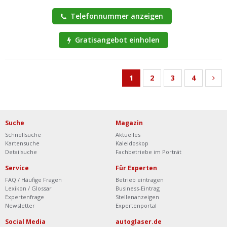
Telefonnummer anzeigen
Gratisangebot einholen
1
2
3
4
Suche
Magazin
Schnellsuche
Aktuelles
Kartensuche
Kaleidoskop
Detailsuche
Fachbetriebe im Porträt
Service
Für Experten
FAQ / Häufige Fragen
Betrieb eintragen
Lexikon / Glossar
Business-Eintrag
Expertenfrage
Stellenanzeigen
Newsletter
Expertenportal
Social Media
autoglaser.de