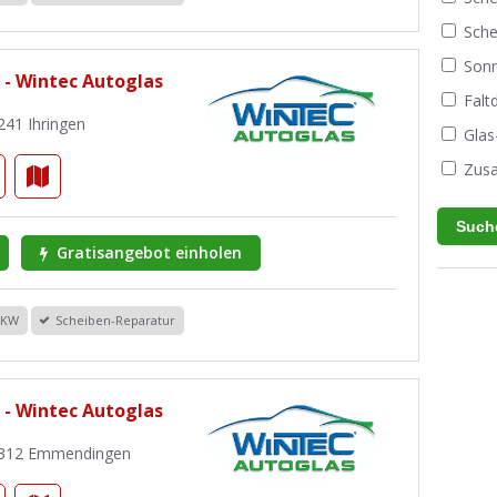
Sche
Sonn
 - Wintec Autoglas
Fal
241 Ihringen
Glas
Zusa
Gratisangebot einholen
PKW
Scheiben-Reparatur
 - Wintec Autoglas
9312 Emmendingen