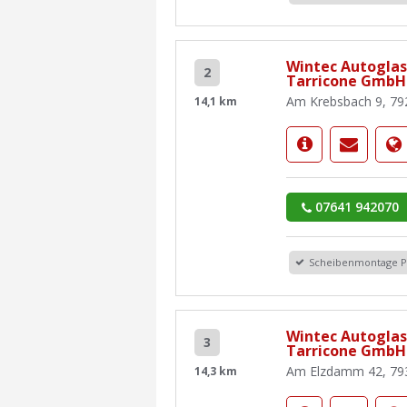
Wintec Autoglas
2
Tarricone GmbH
Am Krebsbach 9, 79
14,1 km
07641 942070
Scheibenmontage 
Wintec Autoglas
3
Tarricone GmbH
Am Elzdamm 42, 7
14,3 km