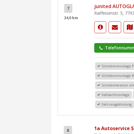
junited AUTOGLA
7
Raiffeisenstr. 5, 779
24,0 km
Telefonnumm
Scheibenmontage 
Scheibenmontage 
Scheibenkratzer en
Faltdachmontage
Fahrzeugabholung
1a Autoservice S
8