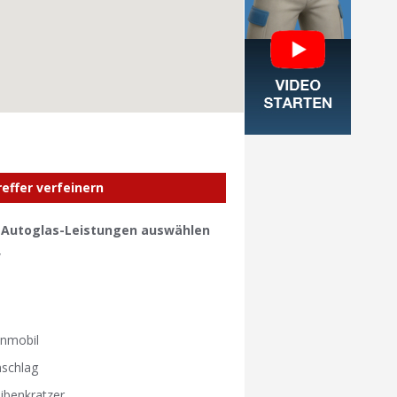
reffer verfeinern
e Autoglas-Leistungen auswählen
W
W
nmobil
nschlag
ibenkratzer