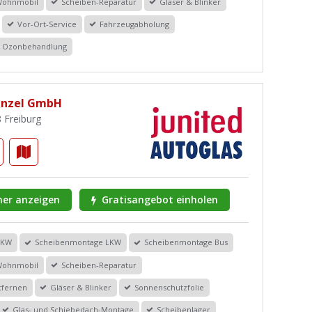
Wohnmobil
Scheiben-Reparatur
Gläser & Blinker
Vor-Ort-Service
Fahrzeugabholung
 / Ozonbehandlung
enzel GmbH
 Freiburg
er anzeigen
Gratisangebot einholen
PKW
Scheibenmontage LKW
Scheibenmontage Bus
Wohnmobil
Scheiben-Reparatur
tfernen
Gläser & Blinker
Sonnenschutzfolie
Glas- und Schiebedach-Montage
Scheibenlager