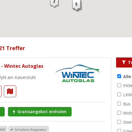
21 Treffer
T
 - Wintec Autoglas
All
Wyhl am Kaiserstuhl
PK
LK
Bus
Gratisangebot einholen
Woh
Stei
PKW
Scheiben-Reparatur
Sche