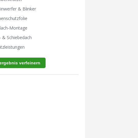
inwerfer & Blinker
enschutzfolie
tdach-Montage
- & Schiebedach
tzleistungen