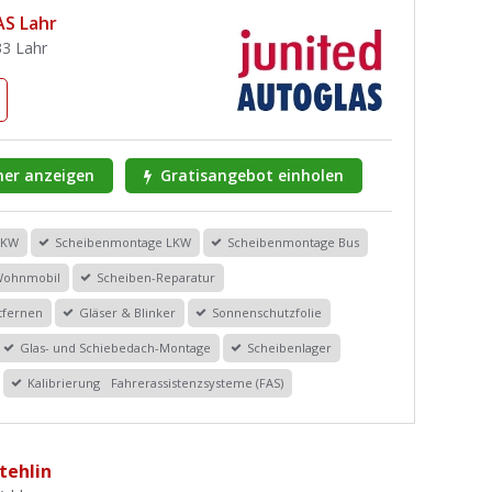
S Lahr
33 Lahr
er anzeigen
Gratisangebot einholen
PKW
Scheibenmontage LKW
Scheibenmontage Bus
Wohnmobil
Scheiben-Reparatur
tfernen
Gläser & Blinker
Sonnenschutzfolie
Glas- und Schiebedach-Montage
Scheibenlager
Kalibrierung Fahrerassistenzsysteme (FAS)
tehlin