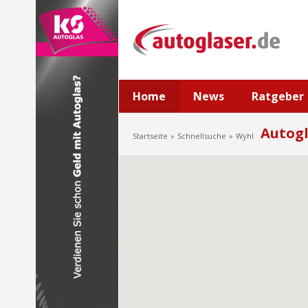
Home
News
Ratgeber
Autogl
Startseite
Schnellsuche
Wyhl