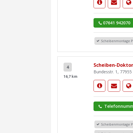
07641 942070
Scheibenmontage 
Scheiben-Dokto
4
Bundesstr. 1, 77955
16,7 km
Telefonnumm
Scheibenmontage 