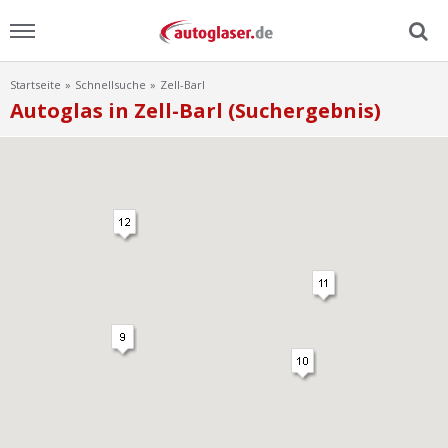
Startseite
Schnellsuche
Zell-Barl
Menu
Autoglas in Zell-Barl (Suchergebnis)
Home
News
Ratgeber
Scheibensuche
FAQ
Lexikon