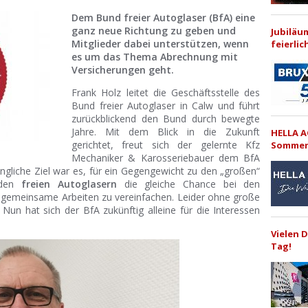
Dem Bund freier Autoglaser (BfA) eine
ganz neue Richtung zu geben und
Jubiläu
Mitglieder dabei unterstützen, wenn
feierlic
es um das Thema Abrechnung mit
Versicherungen geht.
Frank Holz leitet die Geschäftsstelle des
Bund freier Autoglaser in Calw und führt
zurückblickend den Bund durch bewegte
Jahre. Mit dem Blick in die Zukunft
HELLA A
gerichtet, freut sich der gelernte Kfz
Sommer
Mechaniker & Karosseriebauer dem BfA
ngliche Ziel war es, für ein Gegengewicht zu den „großen“
 den
freien Autoglasern
die gleiche Chance bei den
gemeinsame Arbeiten zu vereinfachen. Leider ohne große
Nun hat sich der BfA zukünftig alleine für die Interessen
Vielen 
Tag!