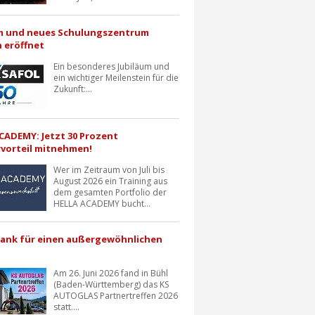
m und neues Schulungszentrum
h eröffnet
Ein besonderes Jubiläum und
ein wichtiger Meilenstein für die
Zukunft:...
CADEMY: Jetzt 30 Prozent
vorteil mitnehmen!
Wer im Zeitraum von Juli bis
August 2026 ein Training aus
dem gesamten Portfolio der
HELLA ACADEMY bucht...
Dank für einen außergewöhnlichen
Am 26. Juni 2026 fand in Bühl
(Baden-Württemberg) das KS
AUTOGLAS Partnertreffen 2026
statt....