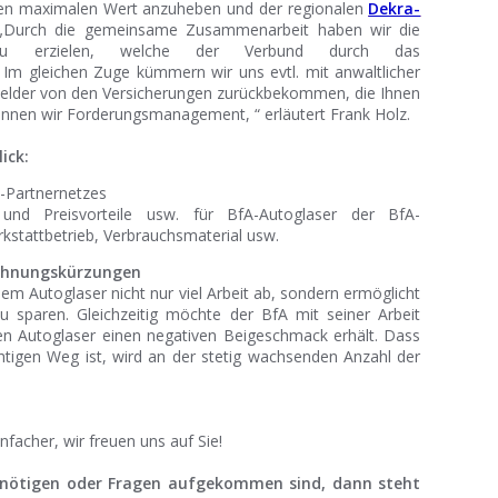
en maximalen Wert anzuheben und der regionalen
Dekra-
 „Durch die gemeinsame Zusammenarbeit haben wir die
zu erzielen, welche der Verbund durch das
 Im gleichen Zuge kümmern wir uns evtl. mit anwaltlicher
 Gelder von den Versicherungen zurückbekommen, die Ihnen
nnen wir Forderungsmanagement, “ erläutert Frank Holz.
ick:
-Partnernetzes
 und Preisvorteile usw. für BfA-Autoglaser der BfA-
kstattbetrieb, Verbrauchsmaterial usw.
Rechnungskürzungen
m Autoglaser nicht nur viel Arbeit ab, sondern ermöglicht
 sparen. Gleichzeitig möchte der BfA mit seiner Arbeit
en Autoglaser einen negativen Beigeschmack erhält. Dass
tigen Weg ist, wird an der stetig wachsenden Anzahl der
nfacher, wir freuen uns auf Sie!
enötigen oder Fragen aufgekommen sind, dann steht