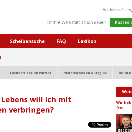
Werben auf auto
Ist Ihre Werkstatt schon dabei?
Kostenl
Scheibensuche
FAQ
Lexikon
s
Fachbetriebe im Porträt
Historisches zu Autoglas
Rund u
Wei
 Lebens will ich mit
Wir hab
n verbringen?
frei