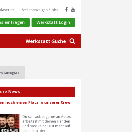
glaser.de
Stellenanzeigen / Jobs
os eintragen
Werkstatt Login
Werkstatt-Suche
m Autoglas
tere News
en noch einen Platz in unserer Crew
Du schraubst gerne an Autos,
arbeitest mit deinen Händen
und hast keine Lust mehr auf
einen Job, der...