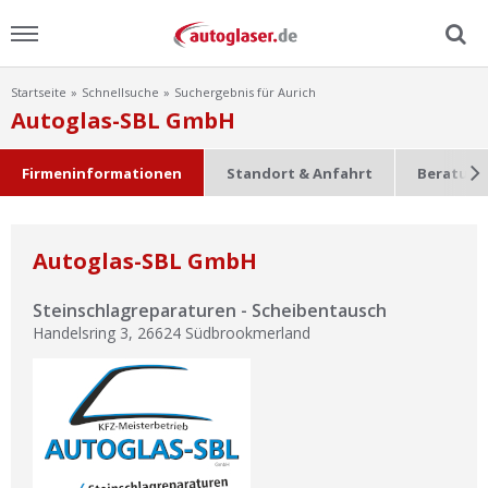
Startseite
Schnellsuche
Suchergebnis für Aurich
Menu
Autoglas-SBL GmbH
Home
Firmeninformationen
Standort & Anfahrt
Beratung
News
Autoglas-SBL GmbH
Ratgeber
Steinschlagreparaturen - Scheibentausch
Scheibensuche
Handelsring 3
,
26624
Südbrookmerland
FAQ
Lexikon