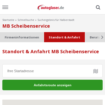
Startseite
Schnellsuche
Suchergebnis für Halberstadt
Menu
MB Scheibenservice
Home
Firmeninformationen
Standort & Anfahrt
Beratung
News
Standort & Anfahrt MB Scheibenservice
Ratgeber
Scheibensuche
FAQ
Lexikon