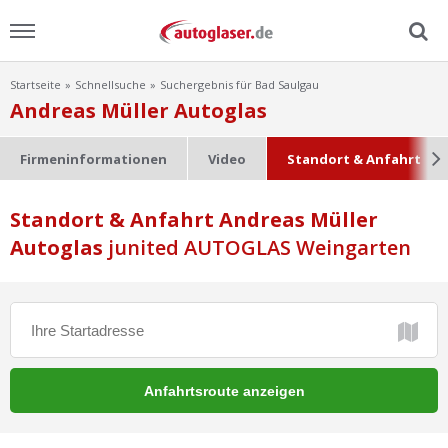
Startseite
Schnellsuche
Suchergebnis für Bad Saulgau
Menu
Andreas Müller Autoglas
Home
Firmeninformationen
Video
Standort & Anfahrt
News
Standort & Anfahrt Andreas Müller
Autoglas
Ratgeber
junited AUTOGLAS Weingarten
Scheibensuche
FAQ
Lexikon