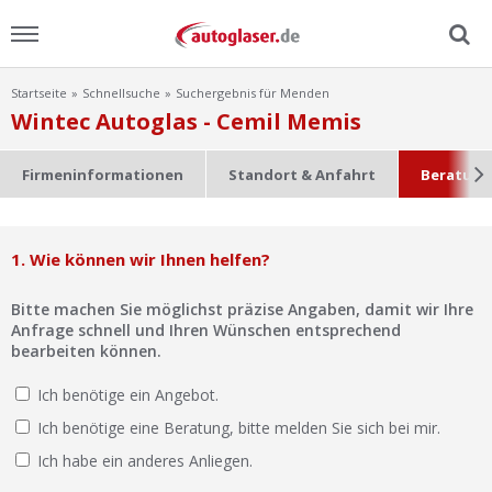
Startseite
Schnellsuche
Suchergebnis für Menden
Menu
Wintec Autoglas - Cemil Memis
Home
Firmeninformationen
Standort & Anfahrt
Beratung
News
1. Wie können wir Ihnen helfen?
Ratgeber
Bitte machen Sie möglichst präzise Angaben, damit wir Ihre
Scheibensuche
Anfrage schnell und Ihren Wünschen entsprechend
bearbeiten können.
FAQ
Ich benötige ein Angebot.
Ich benötige eine Beratung, bitte melden Sie sich bei mir.
Lexikon
Ich habe ein anderes Anliegen.