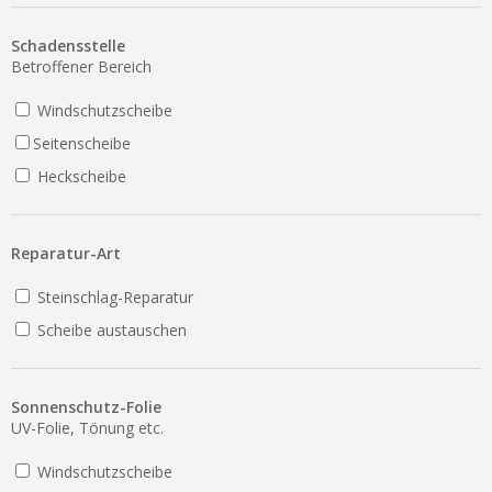
Ist Ihre Werkstatt schon dabei?
Schadensstelle
Kostenlos eintragen
Betroffener Bereich
Werkstatt Login
Windschutzscheibe
Seitenscheibe
Heckscheibe
Reparatur-Art
Steinschlag-Reparatur
Scheibe austauschen
Sonnenschutz-Folie
UV-Folie, Tönung etc.
Windschutzscheibe