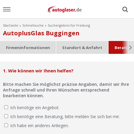
Startseite
Schnellsuche
Suchergebnis für Freiburg
Menu
AutoplusGlas Buggingen
Home
Firmeninformationen
Standort & Anfahrt
Beratung
News
1. Wie können wir Ihnen helfen?
Ratgeber
Bitte machen Sie möglichst präzise Angaben, damit wir Ihre
Scheibensuche
Anfrage schnell und Ihren Wünschen entsprechend
bearbeiten können.
FAQ
Ich benötige ein Angebot.
Ich benötige eine Beratung, bitte melden Sie sich bei mir.
Lexikon
Ich habe ein anderes Anliegen.