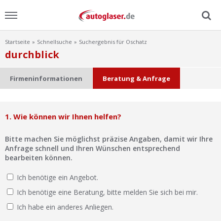
Startseite
Schnellsuche
Suchergebnis für Oschatz
Menu
durchblick
Home
Firmeninformationen
Beratung & Anfrage
News
1. Wie können wir Ihnen helfen?
Ratgeber
Bitte machen Sie möglichst präzise Angaben, damit wir Ihre
Scheibensuche
Anfrage schnell und Ihren Wünschen entsprechend
bearbeiten können.
FAQ
Ich benötige ein Angebot.
Ich benötige eine Beratung, bitte melden Sie sich bei mir.
Lexikon
Ich habe ein anderes Anliegen.