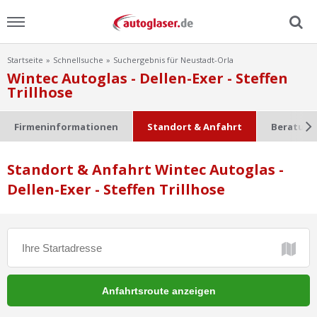
Startseite
Schnellsuche
Suchergebnis für Neustadt-Orla
Menu
Wintec Autoglas - Dellen-Exer - Steffen
Trillhose
Home
Firmeninformationen
Standort & Anfahrt
Beratung
News
Standort & Anfahrt Wintec Autoglas -
Ratgeber
Dellen-Exer - Steffen Trillhose
Scheibensuche
FAQ
Lexikon