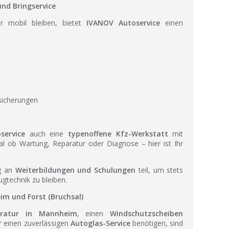
nd Bringservice
r mobil bleiben, bietet
IVANOV Autoservice
einen
rsicherungen
service
auch eine
typenoffene Kfz-Werkstatt
mit
l ob Wartung, Reparatur oder Diagnose – hier ist Ihr
ig an
Weiterbildungen und Schulungen
teil, um stets
gtechnik zu bleiben.
im und Forst (Bruchsal)
paratur in Mannheim
, einen
Windschutzscheiben
 einen zuverlässigen
Autoglas-Service
benötigen, sind