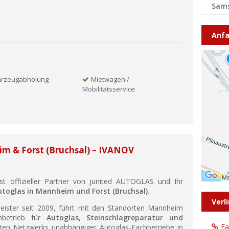
Sam
Anfa
hrzeugabholung
Mietwagen /
Mobilitätsservice
 & Forst (Bruchsal) – IVANOV
st offizieller Partner von junited AUTOGLAS und Ihr
utoglas in Mannheim und Forst (Bruchsal)
.
Verl
Meister seit 2009, führt mit den Standorten Mannheim
hbetrieb für
Autoglas, Steinschlagreparatur und
F
ßten Netzwerks unabhängiger Autoglas-Fachbetriebe in