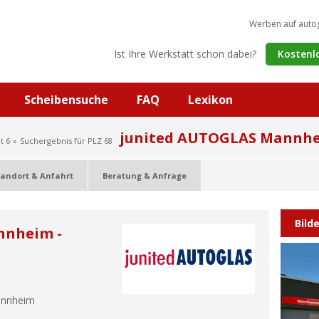
Werben auf auto
Ist Ihre Werkstatt schon dabei?
Kostenl
Scheibensuche
FAQ
Lexikon
junited AUTOGLAS Mannhe
t 6
Suchergebnis für PLZ 68
tandort & Anfahrt
Beratung & Anfrage
Bild
nnheim -
nnheim