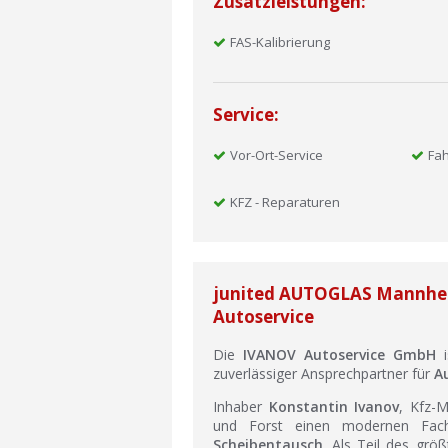
Zusatzleistungen:
FAS-Kalibrierung
Service:
Vor-Ort-Service
Fa
KFZ - Reparaturen
junited AUTOGLAS Mannheim
Autoservice
Die
IVANOV Autoservice GmbH
i
zuverlässiger Ansprechpartner für
A
Inhaber
Konstantin Ivanov
, Kfz-
und Forst einen modernen Fac
Scheibentausch
. Als Teil des grö