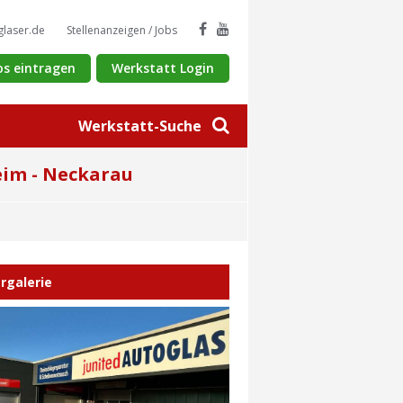
glaser.de
Stellenanzeigen / Jobs
os eintragen
Werkstatt Login
Werkstatt-Suche
im - Neckarau
ergalerie