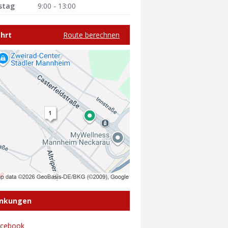
stag
9:00 - 13:00
hrt
Route berechnen
inkungen
acebook