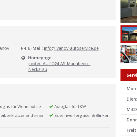
l
vanov
E-Mail:
info@ivanov-autoservice.de
Homepage:
junited AUTOGLAS Mannheim -
Neckarau
Serv
Mon
Dien
oglas für Wohnmobile
Autoglas für LKW
Mitt
eibenkratzer entfernen
Scheinwerfergläser & Blinker
Donn
Frei