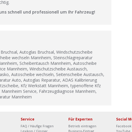
htig.
ns schnell und professionell um Ihr Fahrzeug!
Bruchsal, Autoglas Bruchsal, Windschutzscheibe
heibe wechseln Mannheim, Steinschlagreparatur
 Mannheim, Scheibentausch Mannheim, Autoscheibe
vice Mannheim, Windschutzscheibe Austausch,
kasko, Autoscheibe wechseln, Seitenscheibe Austausch,
ratur Auto, Autoglas Reparatur, ADAS Kalibrierung
tzscheibe, Kfz Werkstatt Mannheim, typenoffene Kfz
t Mannheim Service, Fahrzeugdiagnose Mannheim,
aratur Mannheim
Service
Für Experten
Social M
FAQ / Häufige Fragen
Betrieb eintragen
Facebook
Lexikon / Glossar
Business-Eintrag
YouTube