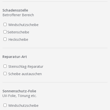
Ist Ihre Werkstatt schon dabei?
Schadensstelle
Kostenlos eintragen
Betroffener Bereich
Werkstatt Login
Windschutzscheibe
Seitenscheibe
Heckscheibe
Reparatur-Art
Steinschlag-Reparatur
Scheibe austauschen
Sonnenschutz-Folie
UV-Folie, Tönung etc.
Windschutzscheibe