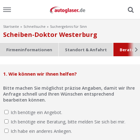
Startseite
Schnellsuche
Suchergebnis für Sinn
Menu
Scheiben-Doktor Westerburg
Home
Firmeninformationen
Standort & Anfahrt
Beratung
News
1. Wie können wir Ihnen helfen?
Ratgeber
Bitte machen Sie möglichst präzise Angaben, damit wir Ihre
Scheibensuche
Anfrage schnell und Ihren Wünschen entsprechend
bearbeiten können.
FAQ
Ich benötige ein Angebot.
Ich benötige eine Beratung, bitte melden Sie sich bei mir.
Lexikon
Ich habe ein anderes Anliegen.