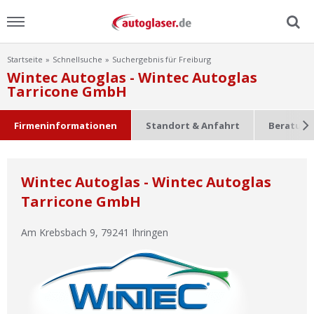
Startseite
Schnellsuche
Suchergebnis für Freiburg
Menu
Wintec Autoglas - Wintec Autoglas
Tarricone GmbH
Home
Firmeninformationen
Standort & Anfahrt
Beratung
News
Ratgeber
Wintec Autoglas - Wintec Autoglas
Tarricone GmbH
Scheibensuche
Am Krebsbach 9
,
79241
Ihringen
FAQ
Lexikon