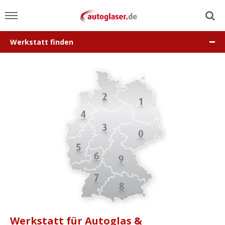
Werkstatt finden
Menu
Home
News
Ratgeber
Scheibensuche
FAQ
Lexikon
Werkstatt für Autoglas &