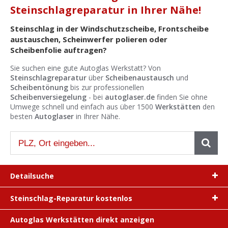
Ist Ihre Werkstatt schon dabei?
Steinschlagreparatur in Ihrer Nähe!
Kostenlos eintragen
Steinschlag in der Windschutzscheibe, Frontscheibe
austauschen, Scheinwerfer polieren oder
Werkstatt Login
Scheibenfolie auftragen?
Sie suchen eine gute Autoglas Werkstatt? Von
Steinschlagreparatur
über
Scheibenaustausch
und
Scheibentönung
bis zur professionellen
Scheibenversiegelung
- bei
autoglaser.de
finden Sie ohne
Umwege schnell und einfach aus über 1500
Werkstätten
den
besten
Autoglaser
in Ihrer Nähe.
Detailsuche
Steinschlag-Reparatur kostenlos
Autoglas Werkstätten direkt anzeigen