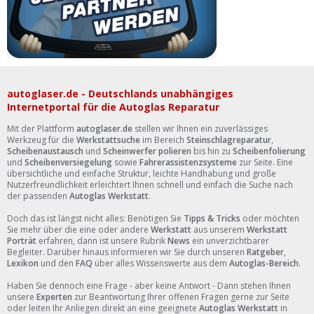
autoglaser.de - Deutschlands unabhängiges
Internetportal für die Autoglas Reparatur
Mit der Plattform
autoglaser.de
stellen wir Ihnen ein zuverlässiges
Werkzeug für die
Werkstattsuche
im Bereich
Steinschlagreparatur
,
Scheibenaustausch
und
Scheinwerfer polieren
bis hin zu
Scheibenfolierung
und
Scheibenversiegelung
sowie
Fahrerassistenzsysteme
zur Seite. Eine
übersichtliche und einfache Struktur, leichte Handhabung und große
Nutzerfreundlichkeit erleichtert Ihnen schnell und einfach die Suche nach
der passenden
Autoglas Werkstatt
.
Doch das ist längst nicht alles: Benötigen Sie
Tipps & Tricks
oder möchten
Sie mehr über die eine oder andere
Werkstatt
aus unserem
Werkstatt
Porträt
erfahren, dann ist unsere Rubrik
News
ein unverzichtbarer
Begleiter. Darüber hinaus informieren wir Sie durch unseren
Ratgeber
,
Lexikon
und den
FAQ
über alles Wissenswerte aus dem
Autoglas-Bereich
.
Haben Sie dennoch eine Frage - aber keine Antwort - Dann stehen Ihnen
unsere
Experten
zur Beantwortung Ihrer offenen Fragen gerne zur Seite
oder leiten Ihr Anliegen direkt an eine geeignete
Autoglas Werkstatt
in