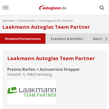
Startseite
Schnellsuche
Suchergebnis für Menden
Menu
Laakmann Autoglas Team Partner
Home
Firmeninformationen
Standort & Anfahrt
Beratung
News
Laakmann Autoglas Team Partner
Ratgeber
Premio Reifen + Autoservice Drepper
Scheibensuche
Dieselstr. 5
,
59823
Arnsberg
FAQ
Lexikon