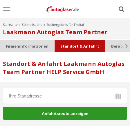
Startseite
Schnellsuche
Suchergebnis für Freital
Menu
Laakmann Autoglas Team Partner
Home
Firmeninformationen
Standort & Anfahrt
Beratung
News
Standort & Anfahrt Laakmann Autoglas
Team Partner HELP Service GmbH
Ratgeber
Scheibensuche
FAQ
Lexikon