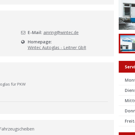
l
E-Mail:
ainring@wintec.de
Homepage:
Wintec Autoglas - Leitner GbR
Serv
Mon
oglas für PKW
Dien
Mitt
Donn
Frei
 Fahrzeugscheiben