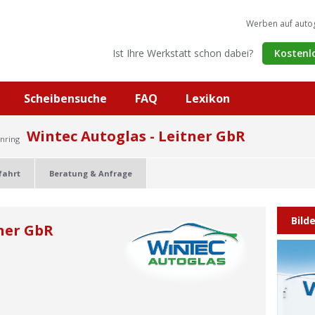
Werben auf auto
Ist Ihre Werkstatt schon dabei?
Kostenl
Scheibensuche
FAQ
Lexikon
Wintec Autoglas - Leitner GbR
inring
fahrt
Beratung & Anfrage
Bild
tner GbR