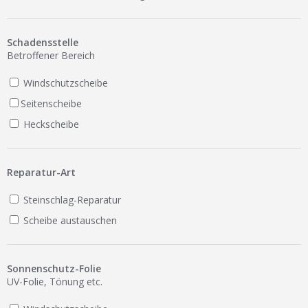
Ist Ihre Werkstatt schon dabei?
Kostenlos eintragen
Schadensstelle
Betroffener Bereich
Werkstatt Login
Windschutzscheibe
Seitenscheibe
Heckscheibe
Reparatur-Art
Steinschlag-Reparatur
Scheibe austauschen
Sonnenschutz-Folie
UV-Folie, Tönung etc.