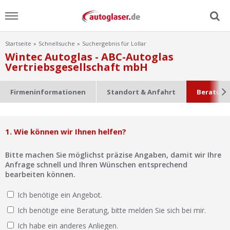
Startseite
Schnellsuche
Suchergebnis für Lollar
Menu
Wintec Autoglas - ABC-Autoglas
Vertriebsgesellschaft mbH
Home
Firmeninformationen
Standort & Anfahrt
Beratung
News
Ratgeber
1. Wie können wir Ihnen helfen?
Scheibensuche
Bitte machen Sie möglichst präzise Angaben, damit wir Ihre
Anfrage schnell und Ihren Wünschen entsprechend
bearbeiten können.
FAQ
Ich benötige ein Angebot.
Lexikon
Ich benötige eine Beratung, bitte melden Sie sich bei mir.
Ich habe ein anderes Anliegen.