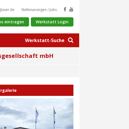
glaser.de
Stellenanzeigen / Jobs
os eintragen
Werkstatt Login
Werkstatt-Suche
bsgesellschaft mbH
ergalerie