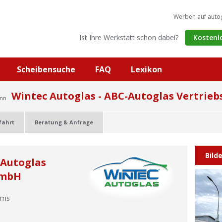
Werben auf auto
Ist Ihre Werkstatt schon dabei?
Kostenl
Scheibensuche
FAQ
Lexikon
Wintec Autoglas - ABC-Autoglas Vertrie
inn
fahrt
Beratung & Anfrage
Bild
-Autoglas
 mbH
lms