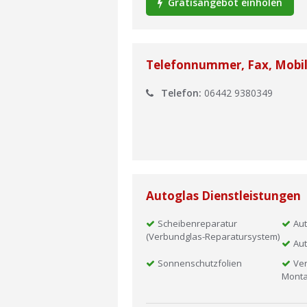
Gratisangebot einholen
Telefonnummer, Fax, Mobi
Telefon:
06442 9380349
Autoglas Dienstleistungen
Scheibenreparatur
Aut
(Verbundglas-Reparatursystem)
Aut
Sonnenschutzfolien
Ver
Mont