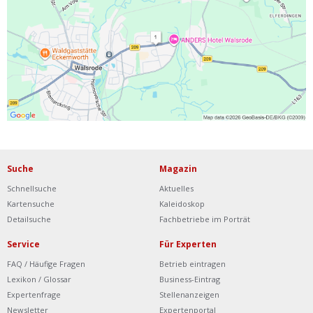
Ist Ihre Werkstatt schon dabei?
Kostenlos eintragen
Werkstatt Login
Suche
Magazin
Schnellsuche
Aktuelles
Kartensuche
Kaleidoskop
Detailsuche
Fachbetriebe im Porträt
Service
Für Experten
FAQ / Häufige Fragen
Betrieb eintragen
Lexikon / Glossar
Business-Eintrag
Expertenfrage
Stellenanzeigen
Newsletter
Expertenportal