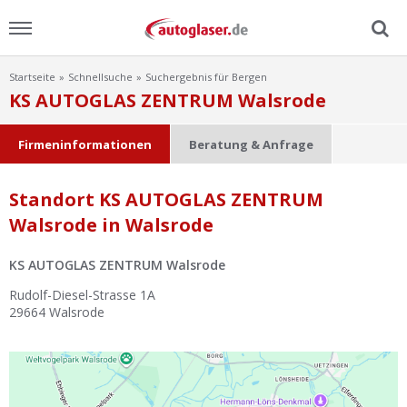
Startseite
Schnellsuche
Suchergebnis für Bergen
Menu
KS AUTOGLAS ZENTRUM Walsrode
Home
Firmeninformationen
Beratung & Anfrage
News
Standort KS AUTOGLAS ZENTRUM
Walsrode in Walsrode
Ratgeber
KS AUTOGLAS ZENTRUM Walsrode
Scheibensuche
Rudolf-Diesel-Strasse 1A
29664
Walsrode
FAQ
Lexikon