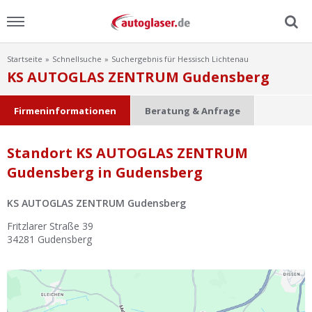
Startseite
Schnellsuche
Suchergebnis für Hessisch Lichtenau
Menu
KS AUTOGLAS ZENTRUM Gudensberg
Home
Firmeninformationen
Beratung & Anfrage
News
Standort KS AUTOGLAS ZENTRUM
Gudensberg in Gudensberg
Ratgeber
KS AUTOGLAS ZENTRUM Gudensberg
Scheibensuche
Fritzlarer Straße 39
34281
Gudensberg
FAQ
Lexikon