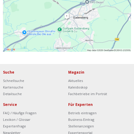
Ist Ihre Werkstatt schon dabei?
Kostenlos eintragen
Werkstatt Login
Suche
Magazin
Schnellsuche
Aktuelles
Kartensuche
Kaleidoskop
Detailsuche
Fachbetriebe im Porträt
Service
Für Experten
FAQ / Häufige Fragen
Betrieb eintragen
Lexikon / Glossar
Business-Eintrag
Expertenfrage
Stellenanzeigen
Newsletter
Expertenportal