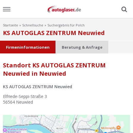
Startseite
Schnellsuche
Suchergebnis für Polch
Menu
KS AUTOGLAS ZENTRUM Neuwied
Home
Firmeninformationen
Beratung & Anfrage
News
Standort KS AUTOGLAS ZENTRUM
Neuwied in Neuwied
Ratgeber
KS AUTOGLAS ZENTRUM Neuwied
Scheibensuche
Elfriede-Seppi-Straße 3
56564
Neuwied
FAQ
Lexikon