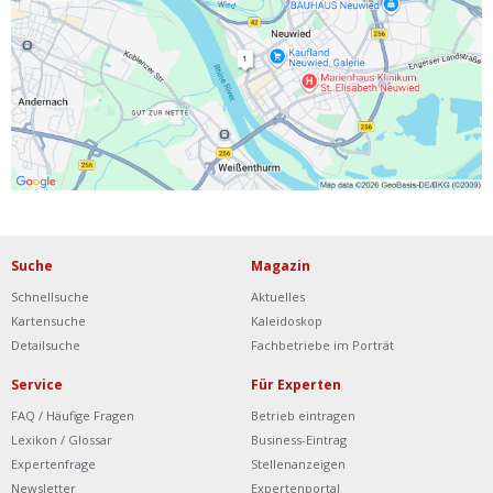
Ist Ihre Werkstatt schon dabei?
Kostenlos eintragen
Werkstatt Login
Suche
Magazin
Schnellsuche
Aktuelles
Kartensuche
Kaleidoskop
Detailsuche
Fachbetriebe im Porträt
Service
Für Experten
FAQ / Häufige Fragen
Betrieb eintragen
Lexikon / Glossar
Business-Eintrag
Expertenfrage
Stellenanzeigen
Newsletter
Expertenportal