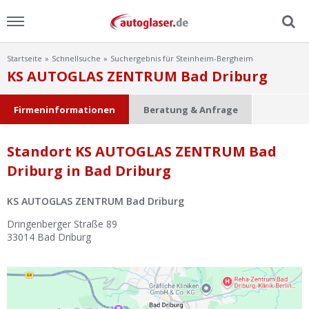
Startseite
Schnellsuche
Suchergebnis für Steinheim-Bergheim
Menu
KS AUTOGLAS ZENTRUM Bad Driburg
Home
Firmeninformationen
Beratung & Anfrage
News
Standort KS AUTOGLAS ZENTRUM Bad
Driburg in Bad Driburg
Ratgeber
KS AUTOGLAS ZENTRUM Bad Driburg
Scheibensuche
Dringenberger Straße 89
33014
Bad Driburg
FAQ
Lexikon