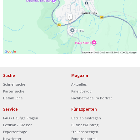
Ist Ihre Werkstatt schon dabei?
Kostenlos eintragen
Werkstatt Login
Suche
Magazin
Schnellsuche
Aktuelles
Kartensuche
Kaleidoskop
Detailsuche
Fachbetriebe im Porträt
Service
Für Experten
FAQ / Häufige Fragen
Betrieb eintragen
Lexikon / Glossar
Business-Eintrag
Expertenfrage
Stellenanzeigen
Newsletter
Expertenportal