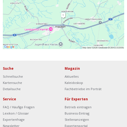
Ist Ihre Werkstatt schon dabei?
Kostenlos eintragen
Werkstatt Login
Suche
Magazin
Schnellsuche
Aktuelles
Kartensuche
Kaleidoskop
Detailsuche
Fachbetriebe im Porträt
Service
Für Experten
FAQ / Häufige Fragen
Betrieb eintragen
Lexikon / Glossar
Business-Eintrag
Expertenfrage
Stellenanzeigen
Newsletter
Expertenportal