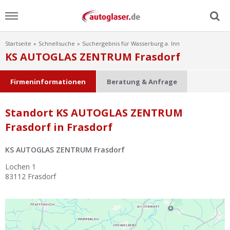
Startseite
Schnellsuche
Suchergebnis für Wasserburg a. Inn
Menu
KS AUTOGLAS ZENTRUM Frasdorf
Home
Firmeninformationen
Beratung & Anfrage
News
Standort KS AUTOGLAS ZENTRUM
Frasdorf in Frasdorf
Ratgeber
KS AUTOGLAS ZENTRUM Frasdorf
Scheibensuche
Lochen 1
83112
Frasdorf
FAQ
Lexikon