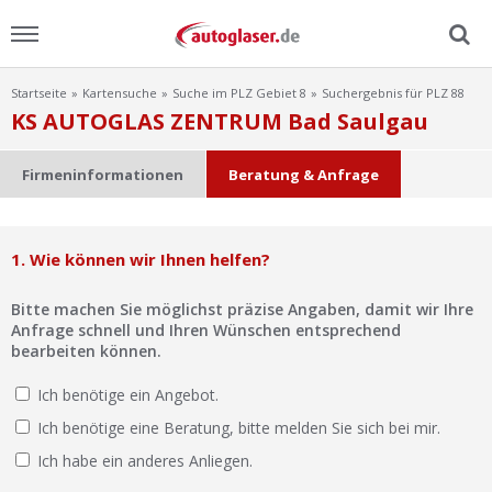
Startseite
Kartensuche
Suche im PLZ Gebiet 8
Suchergebnis für PLZ 88
Menu
KS AUTOGLAS ZENTRUM Bad Saulgau
Home
Firmeninformationen
Beratung & Anfrage
News
1. Wie können wir Ihnen helfen?
Ratgeber
Bitte machen Sie möglichst präzise Angaben, damit wir Ihre
Scheibensuche
Anfrage schnell und Ihren Wünschen entsprechend
bearbeiten können.
FAQ
Ich benötige ein Angebot.
Ich benötige eine Beratung, bitte melden Sie sich bei mir.
Lexikon
Ich habe ein anderes Anliegen.