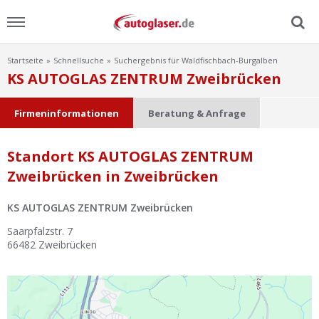
Startseite
Schnellsuche
Suchergebnis für Waldfischbach-Burgalben
Menu
KS AUTOGLAS ZENTRUM Zweibrücken
Home
Firmeninformationen
Beratung & Anfrage
News
Standort KS AUTOGLAS ZENTRUM
Zweibrücken in Zweibrücken
Ratgeber
KS AUTOGLAS ZENTRUM Zweibrücken
Scheibensuche
Saarpfalzstr. 7
66482
Zweibrücken
FAQ
Lexikon