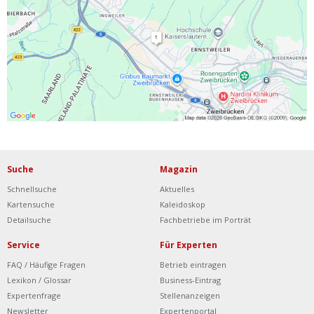
Ist Ihre Werkstatt schon dabei?
Kostenlos eintragen
Werkstatt Login
Suche
Magazin
Schnellsuche
Aktuelles
Kartensuche
Kaleidoskop
Detailsuche
Fachbetriebe im Porträt
Service
Für Experten
FAQ / Häufige Fragen
Betrieb eintragen
Lexikon / Glossar
Business-Eintrag
Expertenfrage
Stellenanzeigen
Newsletter
Expertenportal