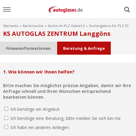
Startseite
Kartensuche
Suche im PLZ Gebiet 3
Suchergebnis für PLZ 35
Menu
KS AUTOGLAS ZENTRUM Langgöns
Home
Firmeninformationen
Beratung & Anfrage
News
1. Wie können wir Ihnen helfen?
Ratgeber
Bitte machen Sie möglichst präzise Angaben, damit wir Ihre
Scheibensuche
Anfrage schnell und Ihren Wünschen entsprechend
bearbeiten können.
FAQ
Ich benötige ein Angebot.
Ich benötige eine Beratung, bitte melden Sie sich bei mir.
Lexikon
Ich habe ein anderes Anliegen.