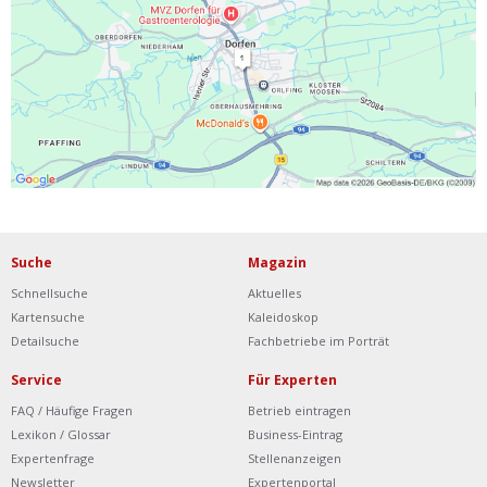
Ist Ihre Werkstatt schon dabei?
Kostenlos eintragen
Werkstatt Login
Suche
Magazin
Schnellsuche
Aktuelles
Kartensuche
Kaleidoskop
Detailsuche
Fachbetriebe im Porträt
Service
Für Experten
FAQ / Häufige Fragen
Betrieb eintragen
Lexikon / Glossar
Business-Eintrag
Expertenfrage
Stellenanzeigen
Newsletter
Expertenportal