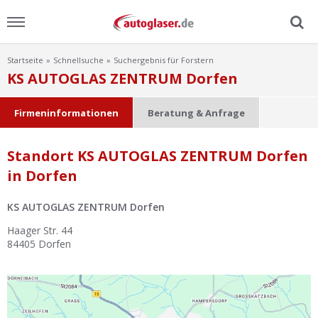
Startseite
Schnellsuche
Suchergebnis für Forstern
Menu
KS AUTOGLAS ZENTRUM Dorfen
Home
Firmeninformationen
Beratung & Anfrage
News
Standort KS AUTOGLAS ZENTRUM Dorfen
in Dorfen
Ratgeber
KS AUTOGLAS ZENTRUM Dorfen
Scheibensuche
Haager Str. 44
84405
Dorfen
FAQ
Lexikon