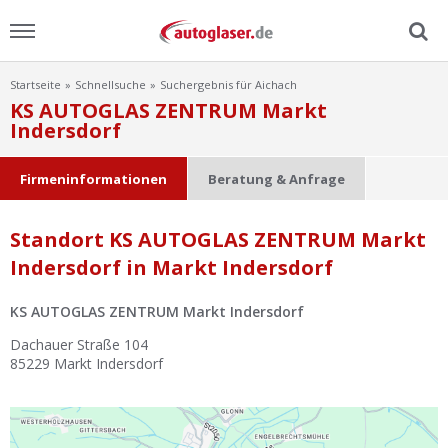
Startseite
Schnellsuche
Suchergebnis für Aichach
Menu
KS AUTOGLAS ZENTRUM Markt
Indersdorf
Home
Firmeninformationen
Beratung & Anfrage
News
Standort KS AUTOGLAS ZENTRUM Markt
Ratgeber
Indersdorf in Markt Indersdorf
Scheibensuche
KS AUTOGLAS ZENTRUM Markt Indersdorf
Dachauer Straße 104
FAQ
85229
Markt Indersdorf
Lexikon